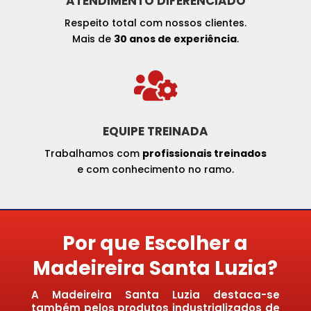
ATENDIMENTO DIFERENCIADO
Respeito total com nossos clientes.
Mais de
30 anos de experiência
.

EQUIPE TREINADA
Trabalhamos com
profissionais treinados
e com conhecimento no ramo.
Por que Escolher a
Madeireira Santa Luzia?
A Madeireira Santa Luzia destaca-se
também pelos produtos industrializados de