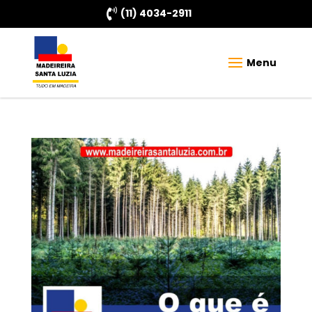

(11) 4034-2911