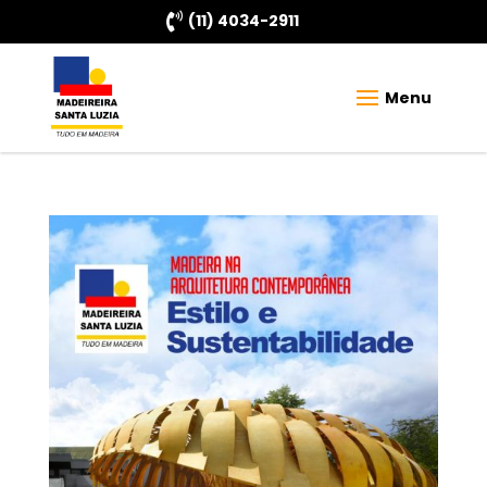

(11) 4034-2911