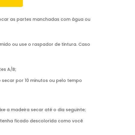
etocar as partes manchadas com água ou
ido ou use o raspador de tintura. Caso
tes A/B;
e secar por 10 minutos ou pelo tempo
xe a madeira secar até o dia seguinte;
o tenha ficado descolorida como você