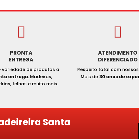


PRONTA
ATENDIMENTO
ENTREGA
DIFERENCIADO
 variedade de produtos a
Respeito total com nossos 
nta entrega
. Madeiras,
Mais de
30 anos de expe
rias, telhas e muito mais.
adeireira Santa